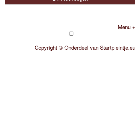
Menu +
Copyright
©
Onderdeel van
Startpleintje.eu